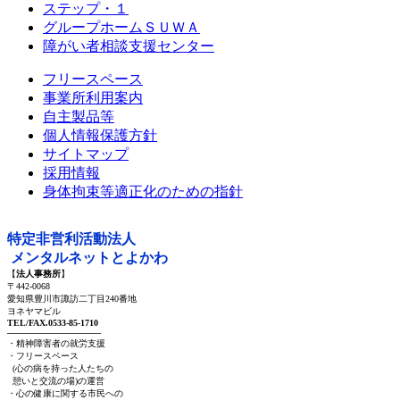
ステップ・１
グループホームＳＵＷＡ
障がい者相談支援センター
フリースペース
事業所利用案内
自主製品等
個人情報保護方針
サイトマップ
採用情報
身体拘束等適正化のための指針
特定非営利活動法人
メンタルネットとよかわ
【
法人事務所
】
〒442-0068
愛知県豊川市諏訪二丁目240番地
ヨネヤマビル
TEL/FAX.0533-85-1710
───────────────
・精神障害者の就労支援
・フリースペース
(心の病を持った人たちの
憩いと交流の場)の運営
・心の健康に関する市民への