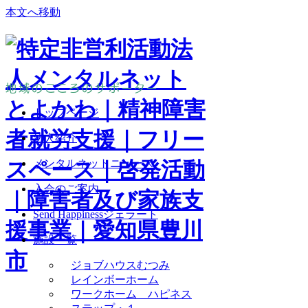
本文へ移動
地域のこころのサポーター
トップページ
法人紹介
メンタルネットニュース
入会のご案内
Send Happinessジェラート
施設一覧
ジョブハウスむつみ
レインボーホーム
ワークホーム ハピネス