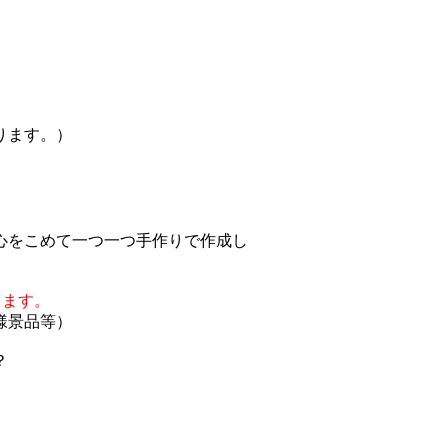
ります。）
心をこめて一つ一つ手作りで作成し
ります。
様景品等）
？